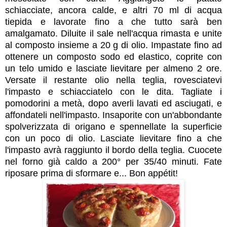
schiacciate, ancora calde, e altri 70 ml di acqua
tiepida e lavorate fino a che tutto sarà ben
amalgamato. Diluite il
sale nell'acqua rimasta e unite
al composto insieme a 20 g di olio. Impastate fino ad
ottenere un composto sodo ed elastico, coprite con
un telo umido e lasciate lievitare per almeno 2 ore.
Versate il restante olio nella teglia, rovesciatevi
l'impasto e schiacciatelo con le dita. Tagliate i
pomodorini a metà, dopo averli lavati ed asciugati, e
affondateli nell'impasto. Insaporite con un'abbondante
spolverizzata di origano e spennellate la superficie
con un poco di olio. Lasciate lievitare fino a che
l'impasto avrà raggiunto il bordo della teglia. Cuocete
nel forno già caldo a 200° per 35/40 minuti. Fate
riposare prima di sformare e... Bon appétit!