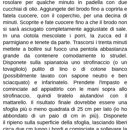
rosolare per qualche minuto in padella con due
cucchiai di olio. Aggiungete del brodo fino a coprirla e
fatela cuocere, con il coperchio, per una decina di
minuti. Scoprite e fate cuocere fino a che il brodo non
si sarà asciugato completamente aggiustate di sale.
In una ciotola mescolate i porri, la zucca ed il
parmigiano e tenete da parte.
Trascorsi i trenta minuti
mettete a bollire sul fuoco una pentola abbastanza
grande da contenere comodamente lo strudel.
Disponete sulla spianatoia uno strofinaccio (o un
tovagliolo) pulito di lino o di cotone bianco
(possibilmente lavato con sapone neutro e ben
sciacquato) e infarinatelo. Prendete l'impasto e
cominciate ad appiattirlo con le mani sopra allo
strofinaccio, quindi tiratelo aiutandovi con il
mattarello. Il risultato finale dovrebbe essere una
sfoglia più o meno quadrata di 25 cm per lato (io ho
abbondato di un paio di cm in più). Disponete
il
ripieno
sulla superficie della sfoglia, lasciando liberi
circa due cm lungo i bordi
e cominciate a sollevare la