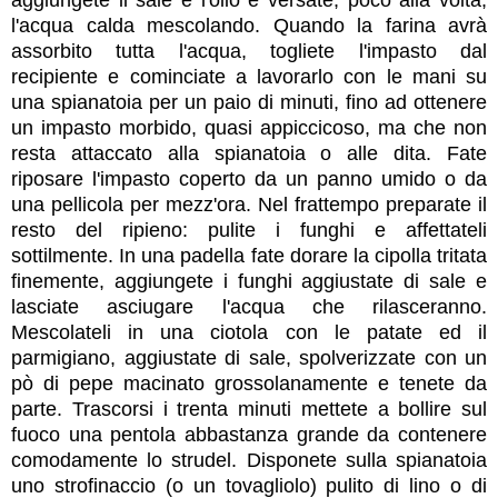
aggiungete il sale e l'olio e versate, poco alla volta,
l'acqua calda mescolando. Quando la farina avrà
assorbito tutta l'acqua, togliete l'impasto dal
recipiente e cominciate a lavorarlo con le mani su
una spianatoia per un paio di minuti, fino ad ottenere
un impasto morbido, quasi appiccicoso, ma che non
resta attaccato alla spianatoia o alle dita. Fate
riposare l'impasto coperto da un panno umido o da
una pellicola per mezz'ora. Nel frattempo preparate il
resto del ripieno:
p
ulite i funghi e affettateli
sottilmente. In una padella fate dorare la cipolla tritata
finemente, aggiungete i funghi aggiustate di sale e
lasciate asciugare l'acqua che rilasceranno.
Mescolateli in una ciotola con le patate ed il
parmigiano, aggiustate di sale, spolverizzate con un
pò di pepe macinato grossolanamente e tenete da
parte.
Trascorsi i trenta minuti mettete a bollire sul
fuoco una pentola abbastanza grande da contenere
comodamente lo strudel. Disponete sulla spianatoia
uno strofinaccio (o un tovagliolo) pulito di lino o di