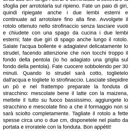
sfoglia per arrotolarla sul ripieno. Fate un paio di giri,
quindi ripiegate anche i due lembi esterni e
continuate ad arrotolare fino alla fine. Avvolgete il
rotolo ottenuto nello strofinaccio senza lasciare vuoti
e chiudete con una spago da cucina i due lembi
esterni; fate due giri di spago anche lungo il rotolo.
Salate l'acqua bollente e adagiatevi delicatamente lo
strudel, facendo attenzione che non tocchi troppo il
fondo della pentola (io ho adagiato una griglia sul
fondo della pentola). Fate cuocere sobbolendo per 30
minuti.
Quando lo strudel sarà cotto, toglietelo
dall'acqua e togliete lo strofinaccio. Lasciate stiepidire
un pò e nel frattempo preparate la fonduta di
stracchino: mescolate bene il latte con la maizena,
mettete il tutto su fuoco bassissimo, aggiungete lo
stracchino e mescolate fino a che il formaggio non si
sarà sciolto completamente. T
agliate il rotolo a
fette
spesse circa uno o due cm, disponetele nel piatto da
portata e irroratele con la fonduta.
Bon appétit!