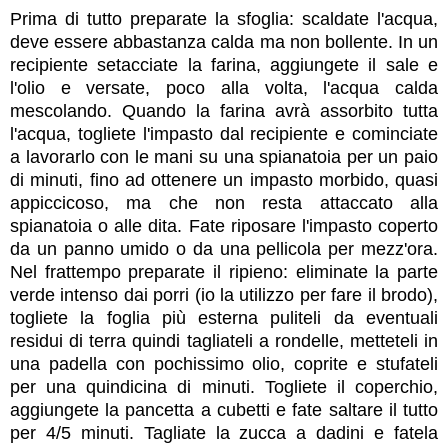
Prima di tutto preparate la sfoglia: s
caldate l'acqua,
deve essere abbastanza calda ma non bollente. In un
recipiente setacciate la farina, aggiungete il sale e
l'olio e versate, poco alla volta, l'acqua calda
mescolando. Quando la farina avrà assorbito tutta
l'acqua, togliete l'impasto dal recipiente e cominciate
a lavorarlo con le mani su una spianatoia per un paio
di minuti, fino ad ottenere un impasto morbido, quasi
appiccicoso, ma che non resta attaccato alla
spianatoia o alle dita. Fate riposare l'impasto coperto
da un panno umido o da una pellicola per mezz'ora.
Nel frattempo preparate il ripieno:
eliminate la parte
verde intenso dai porri (io la utilizzo per fare il brodo),
togliete la foglia più esterna puliteli da eventuali
residui di terra quindi tagliateli a rondelle, metteteli in
una padella con pochissimo olio, coprite e stufateli
per una quindicina di minuti. Togliete il coperchio,
aggiungete la pancetta a cubetti e fate saltare il tutto
per 4/5 minuti. Tagliate la zucca a dadini e fatela