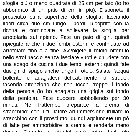
sfoglia più o meno quadrata di 25 cm per lato (io ho
abbondato di un paio di cm in più). Disponete il
prosciutto sulla superficie della sfoglia, lasciando
liberi circa due cm lungo i bordi. Ricoprite con la
ricotta e cominciate a sollevare la sfoglia per
arrotolarla sul ripieno. Fate un paio di giri, quindi
ripiegate anche i due lembi esterni e continuate ad
arrotolare fino alla fine. Avvolgete il rotolo ottenuto
nello strofinaccio senza lasciare vuoti e chiudete con
una spago da cucina i due lembi esterni; quindi fate
due giri di spago anche lungo il rotolo. Salate l'acqua
bollente e adagiatevi delicatamente lo strudel,
facendo attenzione che non tocchi troppo il fondo
della pentola (io ho adagiato una griglia sul fondo
della pentola). Fate cuocere sobbollendo per 30
minuti. Nel frattempo preparate la crema di
stracchino: con il frullatore ad immersione frullate lo
stracchino con il prosciutto, quindi aggiungete un pò
di latte per ammorbidire la crema e renderla meno