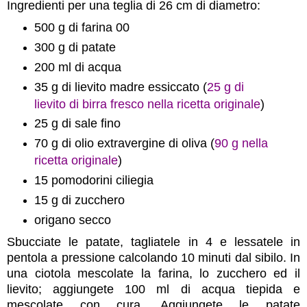
Ingredienti per una teglia di 26 cm di diametro:
500 g di farina 00
300 g di patate
200 ml di acqua
35 g di lievito madre essiccato (
25 g di
lievito di birra fresco nella ricetta originale
)
25 g di sale fino
70 g di olio extravergine di oliva (
90 g nella
ricetta originale
)
15 pomodorini ciliegia
15 g di zucchero
origano secco
Sbucciate le patate, tagliatele in 4 e lessatele in
pentola a pressione calcolando 10 minuti dal sibilo. In
una ciotola mescolate la farina, lo zucchero ed il
lievito; aggiungete 100 ml di acqua tiepida e
mescolate con cura. Aggiungete le patate