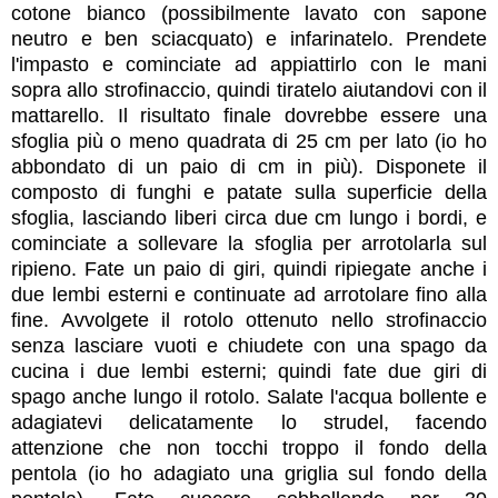
cotone bianco (possibilmente lavato con sapone
neutro e ben sciacquato) e infarinatelo. Prendete
l'impasto e cominciate ad appiattirlo con le mani
sopra allo strofinaccio, quindi tiratelo aiutandovi con il
mattarello. Il risultato finale dovrebbe essere una
sfoglia più o meno quadrata di 25 cm per lato (io ho
abbondato di un paio di cm in più).
Disponete il
composto di funghi e patate sulla superficie della
sfoglia, lasciando liberi circa due cm lungo i bordi, e
cominciate a sollevare la sfoglia per arrotolarla sul
ripieno. Fate un paio di giri, quindi ripiegate anche i
due lembi esterni e continuate ad arrotolare fino alla
fine. Avvolgete il rotolo ottenuto nello strofinaccio
senza lasciare vuoti e chiudete con una spago da
cucina i due lembi esterni; quindi fate due giri di
spago anche lungo il rotolo. Salate l'acqua bollente e
adagiatevi delicatamente lo strudel, facendo
attenzione che non tocchi troppo il fondo della
pentola (io ho adagiato una griglia sul fondo della