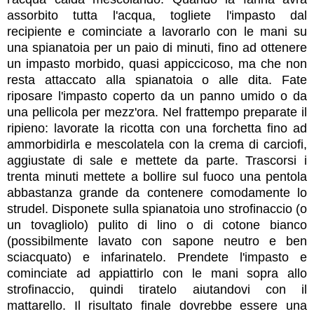
assorbito tutta l'acqua, togliete l'impasto dal
recipiente e cominciate a lavorarlo con le mani su
una spianatoia per un paio di minuti, fino ad ottenere
un impasto morbido, quasi appiccicoso, ma che non
resta attaccato alla spianatoia o alle dita. Fate
riposare l'impasto coperto da un panno umido o da
una pellicola per mezz'ora. Nel frattempo preparate il
ripieno: lavorate la ricotta con una forchetta fino ad
ammorbidirla e mescolatela con la crema di carciofi,
aggiustate di sale e mettete da parte. Trascorsi i
trenta minuti mettete a bollire sul fuoco una pentola
abbastanza grande da contenere comodamente lo
strudel. Disponete sulla spianatoia uno strofinaccio (o
un tovagliolo) pulito di lino o di cotone bianco
(possibilmente lavato con sapone neutro e ben
sciacquato) e infarinatelo. Prendete l'impasto e
cominciate ad appiattirlo con le mani sopra allo
strofinaccio, quindi tiratelo aiutandovi con il
mattarello. Il risultato finale dovrebbe essere una